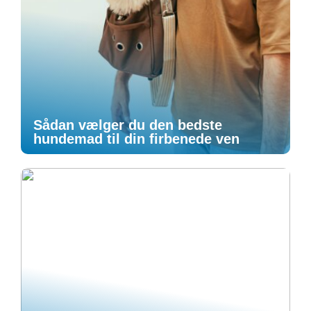
Sådan vælger du den bedste
hundemad til din firbenede ven