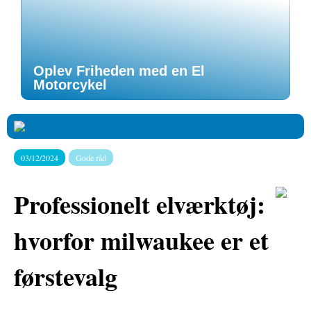
Oplev Friheden med en El
Motorcykel
03/12/2024
Gode råd
Professionelt elværktøj:
hvorfor milwaukee er et
førstevalg