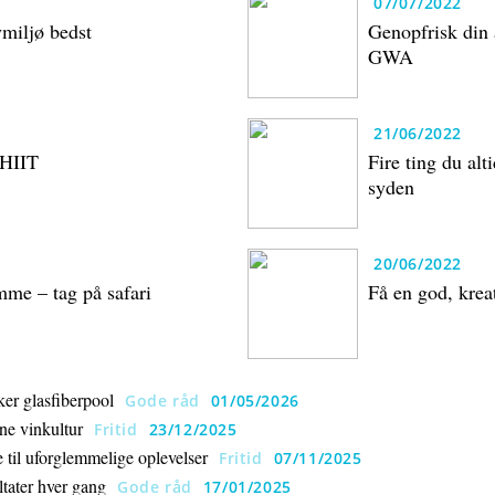
07/07/2022
ymiljø bedst
Genopfrisk din 
GWA
21/06/2022
 HIIT
Fire ting du alt
syden
20/06/2022
emme – tag på safari
Få en god, krea
er glasfiberpool
Gode råd
01/05/2026
ne vinkultur
Fritid
23/12/2025
til uforglemmelige oplevelser
Fritid
07/11/2025
ltater hver gang
Gode råd
17/01/2025