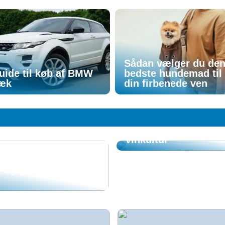
Sådan vælger du de
uide til køb af BMW
bedste hundemad til
æk
din firbenede ven
FRITID
Guide til vin på fus
vinkultur
 og glæde i en