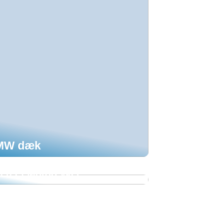
 BMW dæk
en El Motorcykel