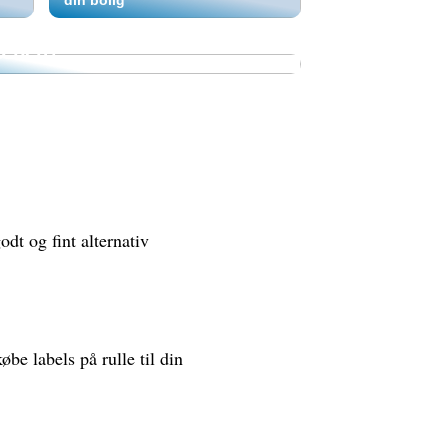
thospital hjælpe dig med at
 læben?
odt og fint alternativ
øbe labels på rulle til din