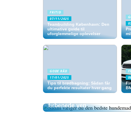
FRITID
G
07/11/2025
0
Teambuilding København: Den
ultimative guide til
Pr
uforglemmelige oplevelser
mi
GODE RÅD
F
17/01/2025
0
Tips til brødbagning: Sådan får
Fi
du perfekte resultater hver gang
B
GODE RÅD
Sådan vælger du den bedste 
firbenede ven