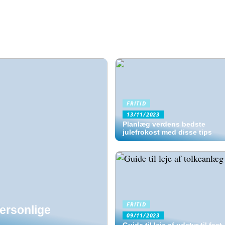
FRITID
13/11/2023
Planlæg verdens bedste
julefrokost med disse tips
FRITID
ersonlige
09/11/2023
05/09/2022
Guide til leje af udstyr til fest