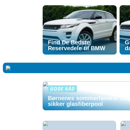
Find De Bedste
G
Reservedele til BMW
d
GODE RÅD
Børnenes sommerfavorit: Leg
sikker glasfiberpool