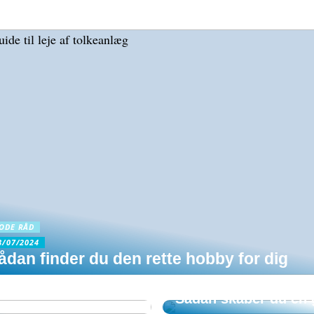
ODE RÅD
8/07/2024
ådan finder du den rette hobby for dig
GODE RÅD
Sådan skaber du en