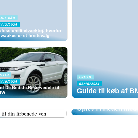
ODE RÅD
3/12/2024
ofessionelt elværktøj: hvorfor
lwaukee er et førstevalg
RITID
FRITID
8/10/2024
08/10/2024
nd De Bedste Reservedele til
Guide til køb af
MW
FRITID
hundemad til din
Oplev Friheden med 