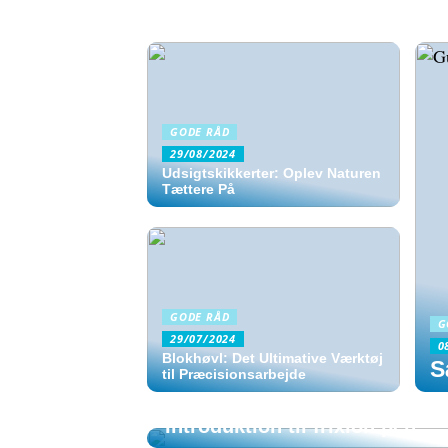
GODE RÅD
29/08/2024
Udsigtskikkerter: Oplev Naturen
Tættere På
GODE RÅD
G
29/07/2024
0
Blokhøvl: Det Ultimative Værktøj
S
til Præcisionsarbejde
GODE RÅD
Introduktion til frixion pen