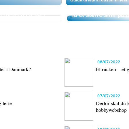
Hvordan kan et priva
dt med en elcykel
få et større smil på
08/07/2022
tet i Danmark?
Eltrucken – et g
07/07/2022
 ferie
Derfor skal du k
hobbywebshop