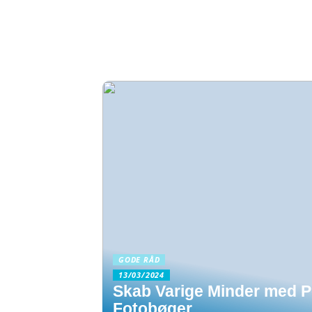
GODE RÅD
13/03/2024
Skab Varige Minder med P
Fotobøger