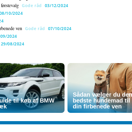
 førstevalg
Gode råd
03/12/2024
08/10/2024
24
irbenede ven
Gode råd
07/10/2024
/09/2024
29/08/2024
Sådan vælger du de
uide til køb af BMW
bedste hundemad til
æk
din firbenede ven