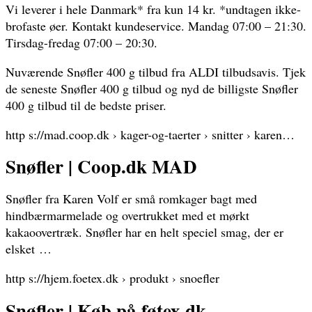
Vi leverer i hele Danmark* fra kun 14 kr. *undtagen ikke-
brofaste øer. Kontakt kundeservice. Mandag 07:00 – 21:30.
Tirsdag-fredag 07:00 – 20:30.
Nuværende Snøfler 400 g tilbud fra ALDI tilbudsavis. Tjek
de seneste Snøfler 400 g tilbud og nyd de billigste Snøfler
400 g tilbud til de bedste priser.
http s://mad.coop.dk › kager-og-taerter › snitter › karen…
Snøfler | Coop.dk MAD
Snøfler fra Karen Volf er små romkager bagt med
hindbærmarmelade og overtrukket med et mørkt
kakaoovertræk. Snøfler har en helt speciel smag, der er
elsket …
http s://hjem.foetex.dk › produkt › snoefler
Snøfler | Køb på føtex.dk