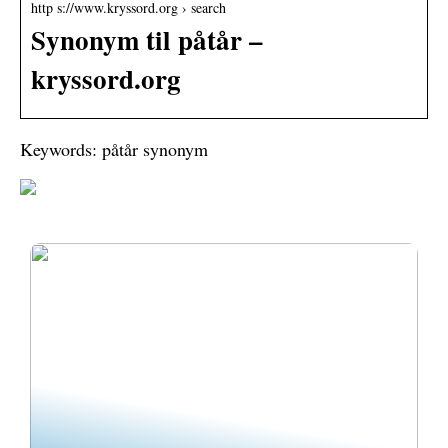
http s://www.kryssord.org › search
Synonym til påtår –
kryssord.org
Keywords: påtår synonym