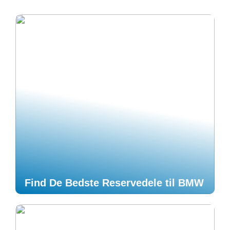
Find De Bedste Reservedele til BMW