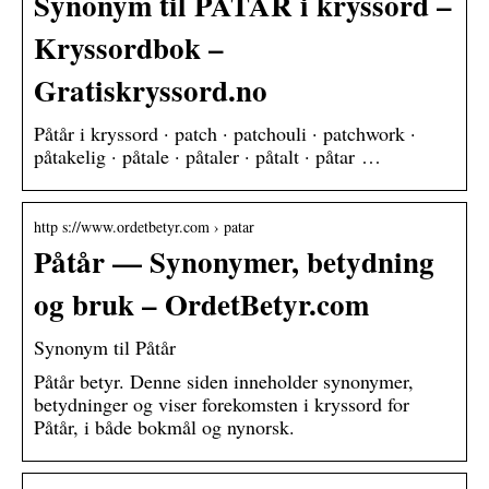
Synonym til PÅTÅR i kryssord –
Kryssordbok –
Gratiskryssord.no
Påtår i kryssord · patch · patchouli · patchwork ·
påtakelig · påtale · påtaler · påtalt · påtar …
http s://www.ordetbetyr.com › patar
Påtår — Synonymer, betydning
og bruk – OrdetBetyr.com
Synonym til Påtår
Påtår betyr. Denne siden inneholder synonymer,
betydninger og viser forekomsten i kryssord for
Påtår, i både bokmål og nynorsk.