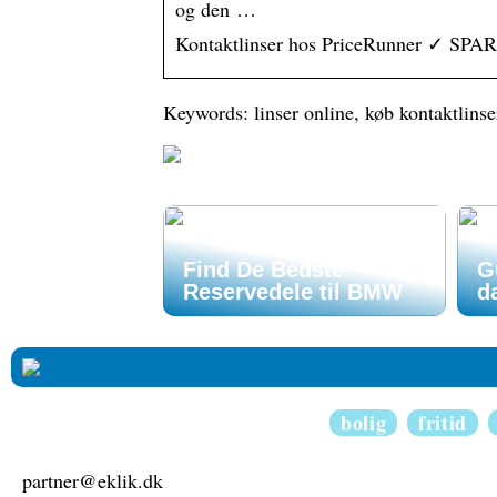
og den …
Kontaktlinser hos PriceRunner ✓ SPAR 
Keywords: linser online, køb kontaktlinser
Find De Bedste
G
Reservedele til BMW
d
bolig
fritid
partner@eklik.dk