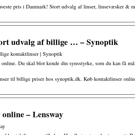
laveste pris i Danmark! Stort udvalg af linser, linsevæsker & m
ort udvalg af billige … – Synoptik
llige kontaktlinser | Synoptik
 online. Du skal blot kende din synsstyrke, som du kan få må
linser til billige priser hos synoptik.dk. Køb kontaktlinser on
r online – Lensway
way