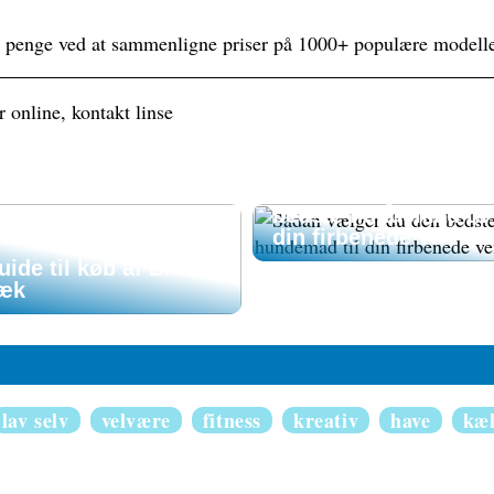
penge ved at sammenligne priser på 1000+ populære modelle
 online, kontakt linse
Sådan vælger du de
bedste hundemad til
din firbenede ven
uide til køb af BMW
æk
lav selv
velvære
fitness
kreativ
have
kæ