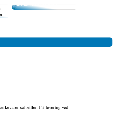
n
en El Motorcykel
ærkevarer solbriller. Fri levering ved