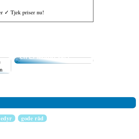
r ✓ Tjek priser nu!
Oplev Friheden med
n
en El Motorcykel
ledyr
gode råd