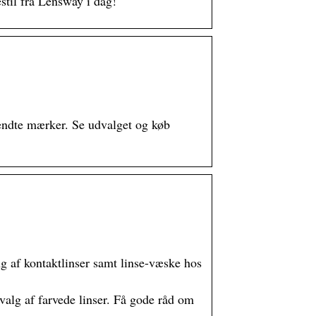
estil fra Lensway i dag!
 kendte mærker. Se udvalget og køb
g af kontaktlinser samt linse-væske hos
dvalg af farvede linser. Få gode råd om