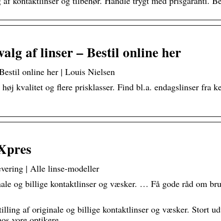
g af kontaktlinser og tilbehør. Handle trygt med prisgaranti. B
alg af linser – Bestil online her
Bestil online her | Louis Nielsen
 høj kvalitet og flere prisklasser. Find bl.a. endagslinser fra
-Xpres
evering | Alle linse-modeller
ale og billige kontaktlinser og væsker. … Få gode råd om bru
ling af originale og billige kontaktlinser og væsker. Stort u
hos vore optikere