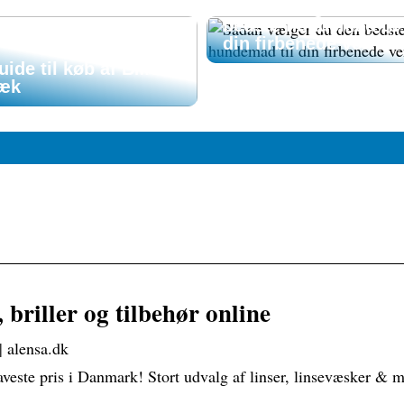
Sådan vælger du de
bedste hundemad til
din firbenede ven
uide til køb af BMW
æk
 briller og tilbehør online
 | alensa.dk
laveste pris i Danmark! Stort udvalg af linser, linsevæsker & m