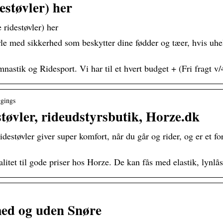
estøvler) her
 ridestøvler) her
vle med sikkerhed som beskytter dine fødder og tæer, hvis uhe
nastik og Ridesport. Vi har til et hvert budget + (Fri fragt v
ggings
tøvler, rideudstyrsbutik, Horze.dk
destøvler giver super komfort, når du går og rider, og er et fo
alitet til gode priser hos Horze. De kan fås med elastik, lynlå
med og uden Snøre