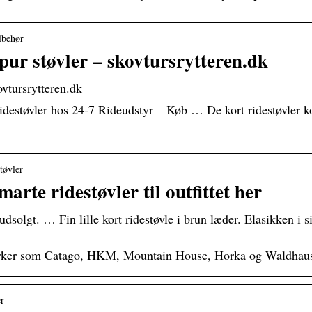
lbehør
pur støvler – skovtursrytteren.dk
ovtursrytteren.dk
ridestøvler hos 24-7 Rideudstyr – Køb … De kort ridestøvler k
tøvler
arte ridestøvler til outfittet her
udsolgt. … Fin lille kort ridestøvle i brun læder. Elasikken i
mærker som Catago, HKM, Mountain House, Horka og Waldhaus
er