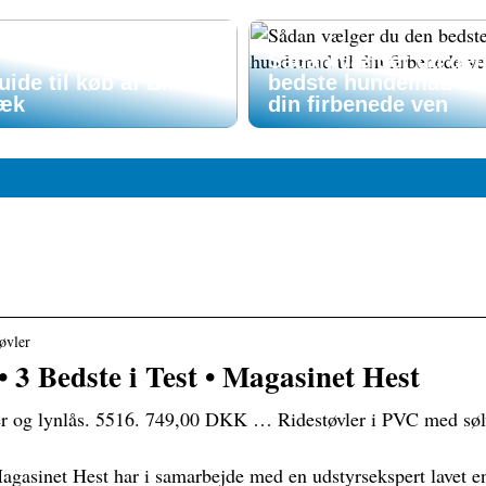
Sådan vælger du de
uide til køb af BMW
bedste hundemad til
æk
din firbenede ven
tøvler
• 3 Bedste i Test • Magasinet Hest
er og lynlås. 5516. 749,00 DKK … Ridestøvler i PVC med søl
 Magasinet Hest har i samarbejde med en udstyrsekspert lavet e