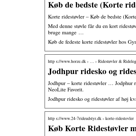
Køb de bedste (Korte rid
Korte ridestøvler – Køb de bedste (Korte
Med denne støvle får du en kort ridestø
bruge mange …
Køb de fedeste korte ridestøvler hos Gym
http s://www.horze.dk › … › Ridestøvler & Ridele
Jodhpur ridesko og rides
Jodhpur – korte ridestøvler … Jodphur ri
NeoLite Favorit.
Jodhpur ridesko og ridestøvler af høj kv
http s://www.24-7rideudstyr.dk › korte-ridestovler
Køb Korte Ridestøvler 