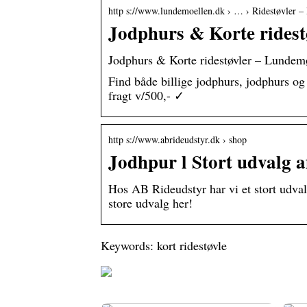
http s://www.lundemoellen.dk › … › Ridestøvler –
Jodphurs & Korte ridest
Jodphurs & Korte ridestøvler – Lundem
Find både billige jodphurs, jodphurs og 
fragt v/500,- ✓
http s://www.abrideudstyr.dk › shop
Jodhpur l Stort udvalg a
Hos AB Rideudstyr har vi et stort udvalg 
store udvalg her!
Keywords: kort ridestøvle