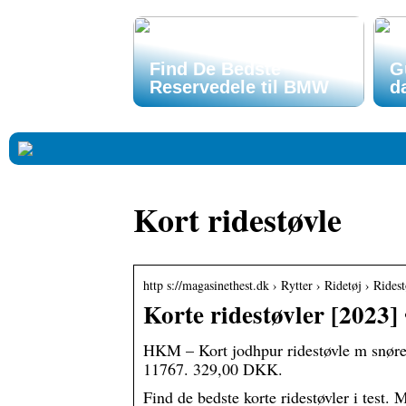
Find De Bedste
G
Reservedele til BMW
d
Kort ridestøvle
http s://magasinethest.dk › Rytter › Ridetøj › Rides
Korte ridestøvler [2023] 
HKM – Kort jodhpur ridestøvle m snør
11767. 329,00 DKK.
Find de bedste korte ridestøvler i test.