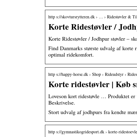
http s://skovtursrytteren.dk › … › Ridestøvler & Ti
Korte Ridestøvler / Jodh
Korte Ridestøvler / Jodhpur støvler – sk
Find Danmarks største udvalg af korte 
optimal ridekomfort.
http s://happy-horse.dk › Shop › Rideudstyr › Rides
Korte ridestøvler | Køb sm
Loveson kort ridestøvle … Produktet er 
Beskrivelse.
Stort udvalg af jodhpurs fra kendte 
http s://gymnastikogridesport.dk › korte-ridestoevl