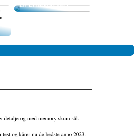
en El Motorcykel
n
v detalje og med memory skum sål.
n test og kårer nu de bedste anno 2023.