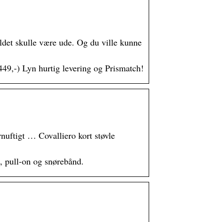
ldet skulle være ude. Og du ville kunne
/449,-) Lyn hurtig levering og Prismatch!
rnuftigt … Covalliero kort støvle
s, pull-on og snørebånd.