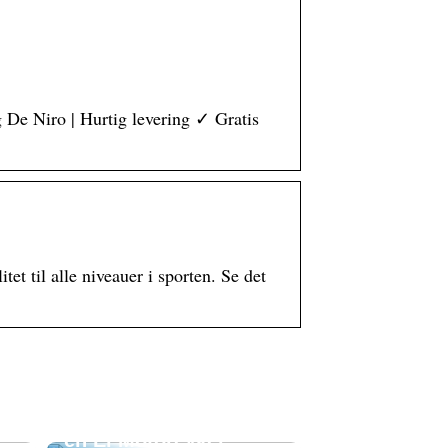
og De Niro | Hurtig levering ✓ Gratis
et til alle niveauer i sporten. Se det
Oplev Friheden med
en El Motorcykel