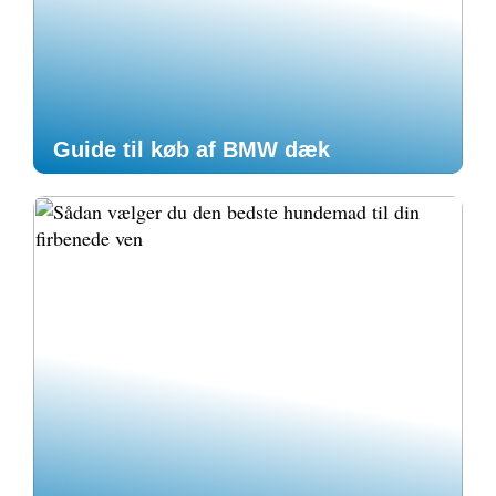
Guide til køb af BMW dæk