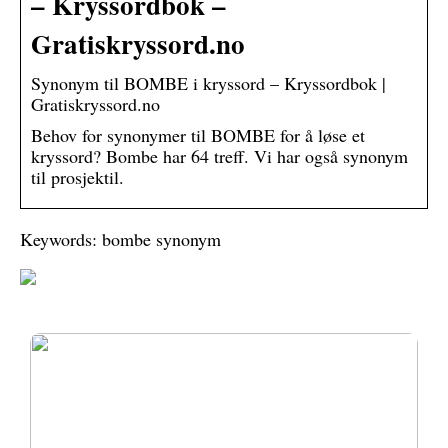
– Kryssordbok –
Gratiskryssord.no
Synonym til BOMBE i kryssord – Kryssordbok |
Gratiskryssord.no
Behov for synonymer til BOMBE for å løse et
kryssord? Bombe har 64 treff. Vi har også synonym
til prosjektil.
Keywords: bombe synonym